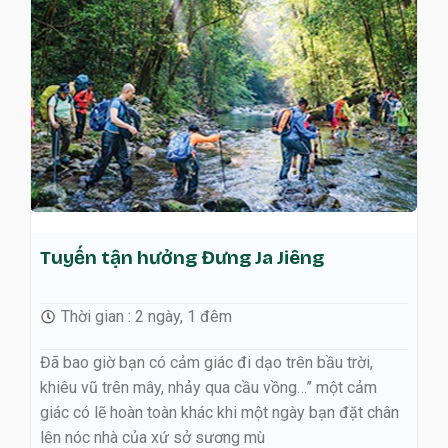
Tham quan trung
hưởng Đưng Ja Jiêng
giải môi trường
 2 ngày, 1 đêm
Thời gian : 2 ngày, 
 có cảm giác đi dạo trên bầu trời,
Đã bao giờ bạn có cảm 
 mây, nhảy qua cầu vồng…” một cảm
khiêu vũ trên mây, nh
n toàn khác khi một ngày bạn đặt chân
giác có lẽ hoàn toàn k
ủa xứ sở sương mù