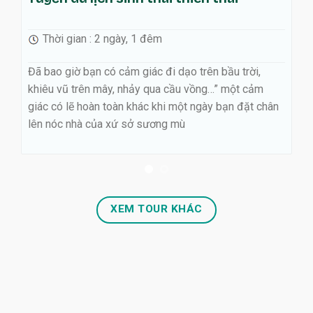
Tuyến sinh thái 
 2 ngày, 1 đêm
Thời gian : 2 ngày, 
 có cảm giác đi dạo trên bầu trời,
Đã bao giờ bạn có cảm 
 mây, nhảy qua cầu vồng…” một cảm
khiêu vũ trên mây, nh
n toàn khác khi một ngày bạn đặt chân
giác có lẽ hoàn toàn k
ủa xứ sở sương mù
lên nóc nhà của xứ sở
XEM TOUR KHÁC