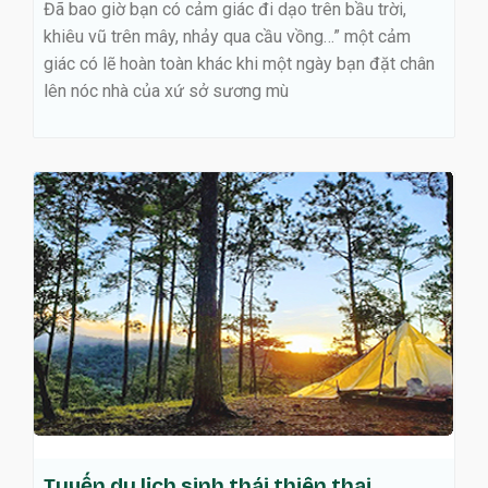
 có cảm giác đi dạo trên bầu trời,
Đã bao giờ bạn có cảm 
 mây, nhảy qua cầu vồng…” một cảm
khiêu vũ trên mây, nh
n toàn khác khi một ngày bạn đặt chân
giác có lẽ hoàn toàn k
ủa xứ sở sương mù
lên nóc nhà của xứ sở
ch sinh thái thiên thai